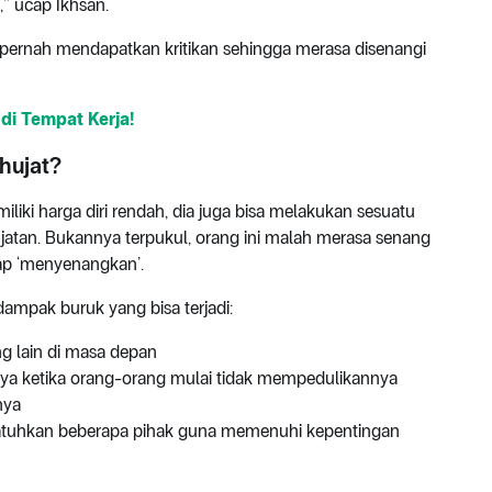
,” ucap Ikhsan.
dak pernah mendapatkan kritikan sehingga merasa disenangi
 di Tempat Kerja!
hujat?
iki harga diri rendah, dia juga bisa melakukan sesuatu
atan. Bukannya terpukul, orang ini malah merasa senang
ap ‘menyenangkan’.
a dampak buruk yang bisa terjadi:
g lain di masa depan
nya ketika orang-orang mulai tidak mempedulikannya
nya
jatuhkan beberapa pihak guna memenuhi kepentingan