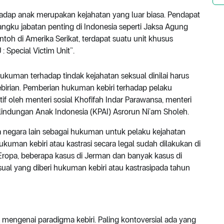
hadap anak merupakan kejahatan yang luar biasa. Pendapat
gku jabatan penting di Indonesia seperti Jaksa Agung
oh di Amerika Serikat, terdapat suatu unit khusus
 Special Victim Unit”.
ukuman terhadap tindak kejahatan seksual dinilai harus
birian. Pemberian hukuman kebiri terhadap pelaku
if oleh menteri sosial Khofifah Indar Parawansa, menteri
rlindungan Anak Indonesia (KPAI) Asrorun Ni’am Sholeh.
pa negara lain sebagai hukuman untuk pelaku kejahatan
ukuman kebiri atau kastrasi secara legal sudah dilakukan di
i Eropa, beberapa kasus di Jerman dan banyak kasus di
sual yang diberi hukuman kebiri atau kastrasipada tahun
t mengenai paradigma kebiri. Paling kontoversial ada yang