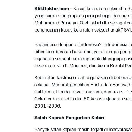
KlikDokter.com -
Kasus kejahatan seksual ter
yang sama diungkapkan para petinggi dan peman
Muhammad Prasetyo. Oleh sebab itu sebagai cont
penanganan kasus kejahatan seksual anak,“ SVU :
Bagaimana dengan di Indonesia? Di Indonesia, h
diberi pemberatan hukuman, yaitu berupa penge
kejahatan seksual terhadap anak ditanggapi posit
kesehatan Nila F. Moeloek, dan ketua Komisi Pe
Kebiri atau kastrasi sudah digunakan di bebera
seksual. Menurut penelitian Busto dan Harlow, h
California, Florida, Iowa, Lousiana, danTexas. D
Ceko terdapat lebih dari 50 kasus kejahatan sek
2001-2006.
Salah Kaprah Pengertian Kebiri
Banyak salah kaprah masih terjadi di masyaraka