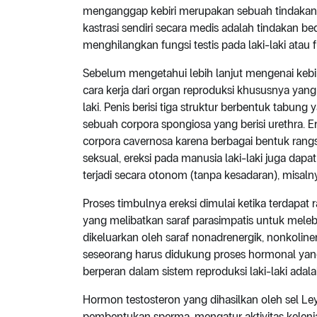
menganggap kebiri merupakan sebuah tindakan b
kastrasi sendiri secara medis adalah tindakan 
menghilangkan fungsi testis pada laki-laki atau 
Sebelum mengetahui lebih lanjut mengenai kebiri
cara kerja dari organ reproduksi khususnya yang 
laki. Penis berisi tiga struktur berbentuk tabu
sebuah corpora spongiosa yang berisi urethra. E
corpora cavernosa karena berbagai bentuk ran
seksual, ereksi pada manusia laki-laki juga dap
terjadi secara otonom (tanpa kesadaran), misalny
Proses timbulnya ereksi dimulai ketika terdapat
yang melibatkan saraf parasimpatis untuk mele
dikeluarkan oleh saraf nonadrenergik, nonkolinerg
seseorang harus didukung proses hormonal yan
berperan dalam sistem reproduksi laki-laki adala
Hormon testosteron yang dihasilkan oleh sel Le
pembentukan sperma, mengatur aktivitas kelenj