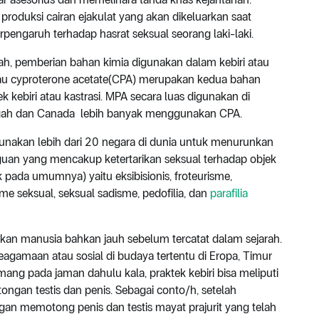
 produksi cairan ejakulat yang akan dikeluarkan saat
rpengaruh terhadap hasrat seksual seorang laki-laki.
ah, pemberian bahan kimia digunakan dalam kebiri atau
tau cyproterone acetate(CPA) merupakan kedua bahan
 kebiri atau kastrasi. MPA secara luas digunakan di
engah dan Canada lebih banyak menggunakan CPA.
unakan lebih dari 20 negara di dunia untuk menurunkan
guan yang mencakup ketertarikan seksual terhadap objek
ak pada umumnya) yaitu eksibisionis, froteurisme,
e seksual, seksual sadisme, pedofilia, dan
parafilia
akukan manusia bahkan jauh sebelum tercatat dalam sejarah.
keagamaan atau sosial di budaya tertentu di Eropa, Timur
mang pada jaman dahulu kala, praktek kebiri bisa meliputi
ongan testis dan penis. Sebagai conto/h, setelah
n memotong penis dan testis mayat prajurit yang telah