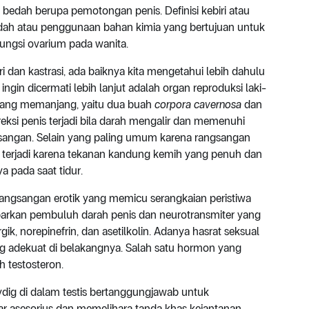
edah berupa pemotongan penis. Definisi kebiri atau
bedah atau penggunaan bahan kimia yang bertujuan untuk
fungsi ovarium pada wanita.
 dan kastrasi, ada baiknya kita mengetahui lebih dahulu
ingin dicermati lebih lanjut adalah organ reproduksi laki-
ng yang memanjang, yaitu dua buah
corpora cavernosa
dan
reksi penis terjadi bila darah mengalir dan memenuhi
gsangan. Selain yang paling umum karena rangsangan
at terjadi karena tekanan kandung kemih yang penuh dan
a pada saat tidur.
 rangsangan erotik yang memicu serangkaian peristiwa
barkan pembuluh darah penis dan neurotransmiter yang
ik, norepinefrin, dan asetilkolin. Adanya hasrat seksual
g adekuat di belakangnya. Salah satu hormon yang
h testosteron.
ydig di dalam testis bertanggungjawab untuk
ar asesorius dan memelihara tanda khas kejantanan.