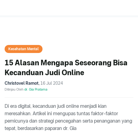
Kesehatan Mental
15 Alasan Mengapa Seseorang Bisa
Kecanduan Judi Online
Christovel Ramot
,
16 Jul 2024
Ditinjau Oleh
dr. Gia Pratama
Di era digital, kecanduan judi online menjadi kian
meresahkan. Artikel ini mengupas tuntas faktor-faktor
pemicunya dan strategi pencegahan serta penanganan yang
tepat, berdasarkan paparan dr. Gia