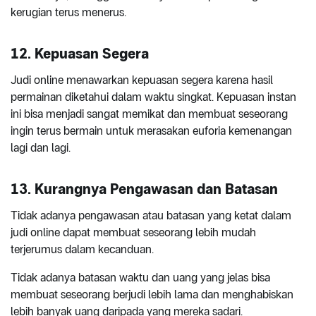
kerugian terus menerus.
12. Kepuasan Segera
Judi online menawarkan kepuasan segera karena hasil
permainan diketahui dalam waktu singkat. Kepuasan instan
ini bisa menjadi sangat memikat dan membuat seseorang
ingin terus bermain untuk merasakan euforia kemenangan
lagi dan lagi.
13. Kurangnya Pengawasan dan Batasan
Tidak adanya pengawasan atau batasan yang ketat dalam
judi online dapat membuat seseorang lebih mudah
terjerumus dalam kecanduan.
Tidak adanya batasan waktu dan uang yang jelas bisa
membuat seseorang berjudi lebih lama dan menghabiskan
lebih banyak uang daripada yang mereka sadari.