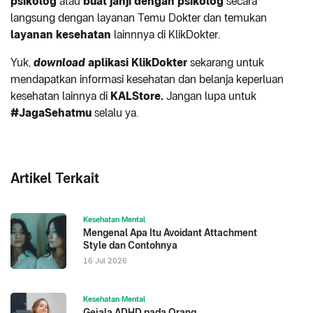
psikolog
atau
buat janji dengan psikolog
secara
langsung dengan layanan Temu Dokter dan temukan
layanan kesehatan
lainnnya di KlikDokter.
Yuk,
download
aplikasi KlikDokter
sekarang untuk
mendapatkan informasi kesehatan dan belanja keperluan
kesehatan lainnya di
KALStore.
Jangan lupa untuk
#JagaSehatmu
selalu ya.
Artikel Terkait
Kesehatan Mental
Mengenal Apa Itu Avoidant Attachment
Style dan Contohnya
16 Jul 2026
Kesehatan Mental
Gejala ADHD pada Orang