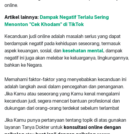
online.
Artikel lainnya:
Dampak Negatif Terlalu Sering
Menonton "Cek Khodam" di TikTok
Kecanduan judi online adalah masalah serius yang dapat
berdampak negatif pada kehidupan seseorang, termasuk
aspek keuangan, sosial, dan
kesehatan mental
.
dampak
negatif ini juga akan melebar ke keluarganya, lingkungannya,
bahkan ke Negara.
Memahami faktor-faktor yang menyebabkan kecanduan ini
adalah langkah awal dalam pencegahan dan penanganan.
Jika Kamu atau seseorang yang Kamu kenal mengalami
kecanduan judi, segera mencari bantuan profesional dan
dukungan dari orang-orang terdekat sebelum terlambat
Jika Kamu punya pertanyaan tentang topik di atas gunakan
layanan Tanya Dokter untuk
konsultasi online dengan