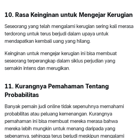
10. Rasa Keinginan untuk Mengejar Kerugian
Seseorang yang telah mengalami kerugian sering kali merasa
terdorong untuk terus berjudi dalam upaya untuk
mendapatkan kembali uang yang hilang.
Keinginan untuk mengejar kerugian ini bisa membuat
seseorang terperangkap dalam siklus perjudian yang
semakin intens dan merugikan.
11. Kurangnya Pemahaman Tentang
Probabilitas
Banyak pemain judi online tidak sepenuhnya memahami
probabilitas atau peluang kemenangan. Kurangnya
pemahaman ini bisa membuat mereka merasa bahwa
mereka lebih mungkin untuk menang daripada yang
sebenarnya, sehingga terus berjudi meskipun mengalami