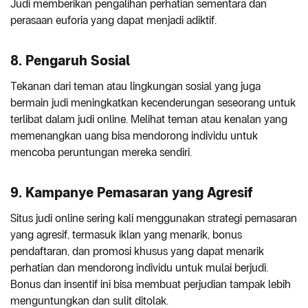
Judi memberikan pengalihan perhatian sementara dan
perasaan euforia yang dapat menjadi adiktif.
8. Pengaruh Sosial
Tekanan dari teman atau lingkungan sosial yang juga
bermain judi meningkatkan kecenderungan seseorang untuk
terlibat dalam judi online. Melihat teman atau kenalan yang
memenangkan uang bisa mendorong individu untuk
mencoba peruntungan mereka sendiri.
9. Kampanye Pemasaran yang Agresif
Situs judi online sering kali menggunakan strategi pemasaran
yang agresif, termasuk iklan yang menarik, bonus
pendaftaran, dan promosi khusus yang dapat menarik
perhatian dan mendorong individu untuk mulai berjudi.
Bonus dan insentif ini bisa membuat perjudian tampak lebih
menguntungkan dan sulit ditolak.