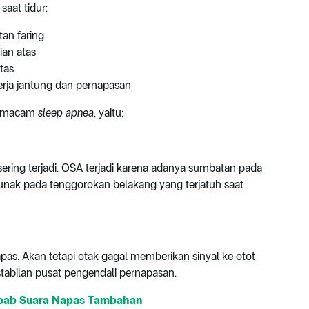
aat tidur:
an faring
ian atas
tas
erja jantung dan pernapasan
ua macam
sleep apnea
, yaitu:
ering terjadi. OSA terjadi karena adanya sumbatan pada
 lunak pada tenggorokan belakang yang terjatuh saat
napas. Akan tetapi otak gagal memberikan sinyal ke otot
stabilan pusat pengendali pernapasan.
bab Suara Napas Tambahan