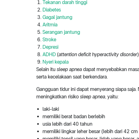
Tekanan darah tinggi
Diabetes
Gagal jantung
Aritmia
Serangan jantung
Stroke
Depresi
ADHD
(
attention deficit hyperactivity disorder
)
Nyeri kepala
Selain itu
sleep apnea
dapat menyebabkan masalah
serta kecelakaan saat berkendara.
Gangguan tidur ini dapat menyerang siapa saja
meningkatkan risiko
sleep apnea
, yaitu:
laki-laki
memiliki berat badan berlebih
usia lebih dari 40 tahun
memiliki lingkar leher besar (lebih dari 42 c
memiliki tonsil yang besar, lidah yang besar,