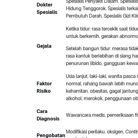
Spesialis Penyakit Dalam, Spesial
Dokter
Hidung Tenggorok, Spesialis terkai
Spesialis
Pembuluh Darah, Spesialis Gizi Klin
Ketika tidur: rasa tercekik saat ti
untuk berkemih, gerakan abnormal k
Gejala
Setelah bangun tidur: merasa tidak 
rasa kantuk berlebihan di siang har
penurunan libido, gangguan kewa
Usia lanjut, laki-laki, wanita pas
Faktor
normal, rahang bawah lebih mund
Risiko
kehamilan, obesitas, gagal jantung
alkohol, merokok, penggunaan oba
Cara
Wawancara medis, pemeriksaan fi
Diagnosis
Modifikasi perilaku, oksigen,
Contin
Pengobatan