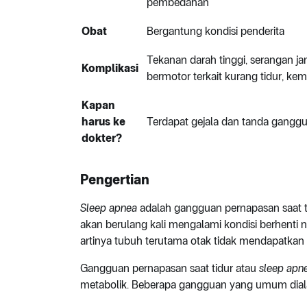
pembedahan
Obat
Bergantung kondisi penderita
Tekanan darah tinggi, serangan ja
Komplikasi
bermotor terkait kurang tidur, kem
Kapan
harus ke
Terdapat gejala dan tanda ganggu
dokter?
Pengertian
Sleep apnea
adalah gangguan pernapasan saat tid
akan berulang kali mengalami kondisi berhenti n
artinya tubuh terutama otak tidak mendapatka
Gangguan pernapasan saat tidur atau
sleep apn
metabolik. Beberapa gangguan yang umum dialam