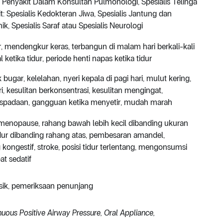
is Penyakit Dalam Konsultan Pulmonologi, Spesialis Telinga
t: Spesialis Kedokteran Jiwa, Spesialis Jantung dan
ik, Spesialis Saraf atau Spesialis Neurologi
dur, mendengkur keras, terbangun di malam hari berkali-kali
etika tidur, periode henti napas ketika tidur
bugar, kelelahan, nyeri kepala di pagi hari, mulut kering,
i, kesulitan berkonsentrasi, kesulitan mengingat,
spadaan, gangguan ketika menyetir, mudah marah
ca menopause, rahang bawah lebih kecil dibanding ukuran
ur dibanding rahang atas, pembesaran amandel,
 kongestif, stroke, posisi tidur terlentang, mengonsumsi
t sedatif
sik, pemeriksaan penunjang
uous Positive Airway Pressure,
Oral Appliance,