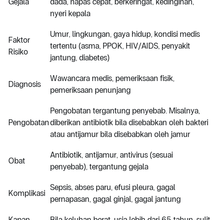
Gejala
dada, napas cepat, berkeringat, kedinginan,
nyeri kepala
Umur, lingkungan, gaya hidup, kondisi medis
Faktor
tertentu (asma, PPOK, HIV/AIDS, penyakit
Risiko
jantung, diabetes)
Wawancara medis, pemeriksaan fisik,
Diagnosis
pemeriksaan penunjang
Pengobatan tergantung penyebab. Misalnya,
Pengobatan
diberikan antibiotik bila disebabkan oleh bakteri
atau antijamur bila disebabkan oleh jamur
Antibiotik, antijamur, antivirus (sesuai
Obat
penyebab), tergantung gejala
Sepsis, abses paru, efusi pleura, gagal
Komplikasi
pernapasan, gagal ginjal, gagal jantung
Kapan
Bila keluhan berat, usia lebih dari 65 tahun, sulit