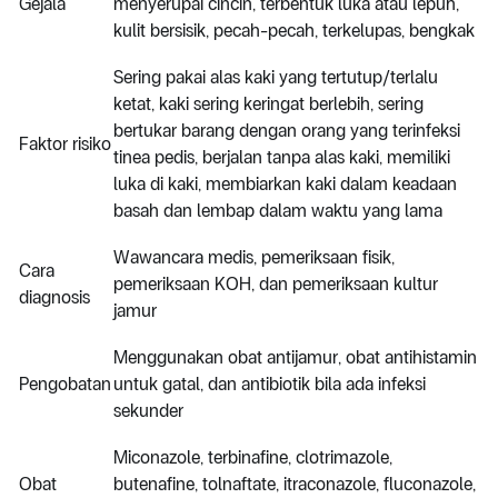
Gejala
menyerupai cincin, terbentuk luka atau lepuh,
kulit bersisik, pecah-pecah, terkelupas, bengkak
Sering pakai alas kaki yang tertutup/terlalu
ketat, kaki sering keringat berlebih, sering
bertukar barang dengan orang yang terinfeksi
Faktor risiko
tinea pedis, berjalan tanpa alas kaki, memiliki
luka di kaki, membiarkan kaki dalam keadaan
basah dan lembap dalam waktu yang lama
Wawancara medis, pemeriksaan fisik,
Cara
pemeriksaan KOH, dan pemeriksaan kultur
diagnosis
jamur
Menggunakan obat antijamur, obat antihistamin
Pengobatan
untuk gatal, dan antibiotik bila ada infeksi
sekunder
Miconazole, terbinafine, clotrimazole,
Obat
butenafine, tolnaftate, itraconazole, fluconazole,