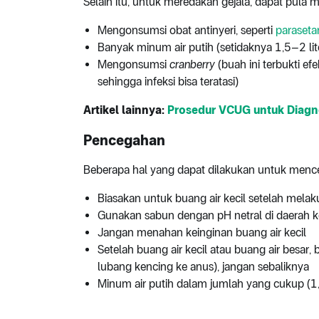
Selain itu, untuk meredakan gejala, dapat pula me
Mengonsumsi obat antinyeri, seperti
paraset
Banyak minum air putih (setidaknya 1,5–2 lit
Mengonsumsi
cranberry
(buah ini terbukti e
sehingga infeksi bisa teratasi)
Artikel lainnya:
Prosedur VCUG untuk Diagn
Pencegahan
Beberapa hal yang dapat dilakukan untuk mence
Biasakan untuk buang air kecil setelah mel
Gunakan sabun dengan pH netral di daerah 
Jangan menahan keinginan buang air kecil
Setelah buang air kecil atau buang air besar,
lubang kencing ke anus), jangan sebaliknya
Minum air putih dalam jumlah yang cukup (1,5