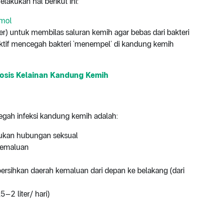
lakukan hal berikut ini:
amol
er) untuk membilas saluran kemih agar bebas dari bakteri
fektif mencegah bakteri ‘menempel’ di kandung kemih
osis Kelainan Kandung Kemih
gah infeksi kandung kemih adalah:
akukan hubungan seksual
kemaluan
 bersihkan daerah kemaluan dari depan ke belakang (dari
–2 liter/ hari)