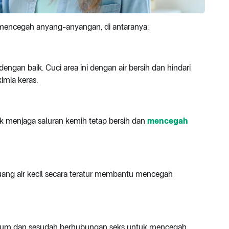
 mencegah anyang-anyangan, di antaranya:
engan baik. Cuci area ini dengan air bersih dan hindari
mia keras.
uk menjaga saluran kemih tetap bersih dan
mencegah
uang air kecil secara teratur membantu mencegah
belum dan sesudah berhubungan seks untuk mencegah