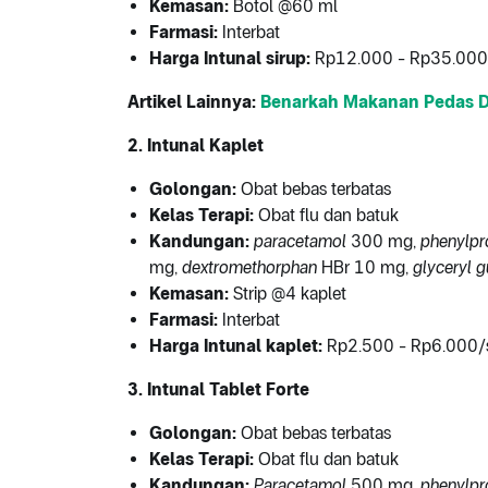
Kemasan:
Botol @60 ml
Farmasi:
Interbat
Harga Intunal sirup:
Rp12.000 - Rp35.000
Artikel Lainnya:
Benarkah Makanan Pedas D
2. Intunal Kaplet
Golongan:
Obat bebas terbatas
Kelas Terapi:
Obat flu dan batuk
Kandungan:
paracetamol
300 mg,
phenylpr
mg,
dextromethorphan
HBr 10 mg,
glyceryl g
Kemasan:
Strip @4 kaplet
Farmasi:
Interbat
Harga Intunal kaplet:
Rp2.500 - Rp6.000/s
3. Intunal Tablet Forte
Golongan:
Obat bebas terbatas
Kelas Terapi:
Obat flu dan batuk
Kandungan:
Paracetamol
500 mg,
phenylpr