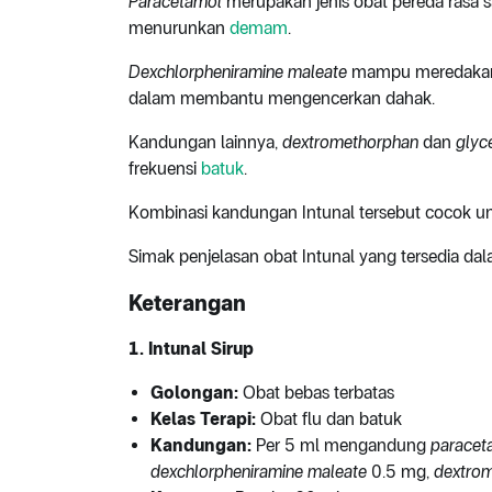
Paracetamol
merupakan jenis obat pereda rasa s
menurunkan
demam
.
Dexchlorpheniramine maleate
mampu meredak
dalam membantu mengencerkan dahak.
Kandungan lainnya,
dextromethorphan
dan
glyc
frekuensi
batuk
.
Kombinasi kandungan Intunal tersebut cocok u
Simak penjelasan obat Intunal yang tersedia dala
Keterangan
1. Intunal Sirup
Golongan:
Obat bebas terbatas
Kelas Terapi:
Obat flu dan batuk
Kandungan:
Per 5 ml mengandung
paracet
dexchlorpheniramine maleate
0.5 mg,
dextro