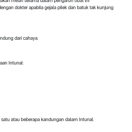
kan mesin selama dalam pengaruh obat ini
dengan dokter apabila gejala pilek dan batuk tak kunjung
lindung dari cahaya.
an Intunal:
lah satu atau beberapa kandungan dalam Intunal.