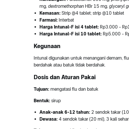
mg,
dextromethorphan
HBr 15 mg,
glyceryl g
Kemasan:
Strip @4 tablet; strip @10 tablet
Farmasi:
Interbat
Harga Intunal-F isi 4 tablet:
Rp3.000 - Rp1
Harga Intunal-F isi 10 tablet:
Rp5.000 - R
Kegunaan
Intunal digunakan untuk menangani demam, flu
berdahak atau batuk tidak berdahak.
Dosis dan Aturan Pakai
Tujuan:
mengatasi flu dan batuk
Bentuk:
sirup
Anak-anak 6-12 tahun:
2 sendok takar (10 
Dewasa:
4 sendok takar (20 ml), 3 kali sehari