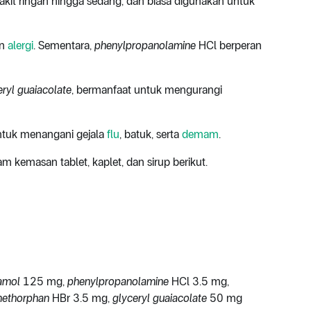
akit ringan hingga sedang, dan biasa digunakan untuk
an
alergi
. Sementara,
phenylpropanolamine
HCl berperan
eryl guaiacolate
, bermanfaat untuk mengurangi
ntuk menangani gejala
flu
, batuk, serta
demam
.
m kemasan tablet, kaplet, dan sirup berikut.
amol
125 mg,
phenylpropanolamine
HCl 3.5 mg,
methorphan
HBr 3.5 mg,
glyceryl guaiacolate
50 mg