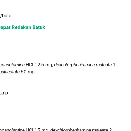
/botol
apat Redakan Batuk
opanolamine
HCl 12.5 mg,
dexchlorpheniramine maleate
1
uaiacolate
50 mg
trip
opanolamine
HCl 15 mg,
dexchlorpheniramine maleate
2