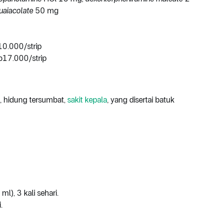
uaiacolate
50 mg
0.000/strip
p17.000/strip
, hidung tersumbat,
sakit kepala
, yang disertai batuk
ml), 3 kali sehari.
.