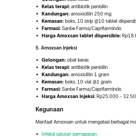
Kelas terapi:
antibiotik penisilin
Kandungan:
amoxicillin 250 mg
Kemasan:
boks, 10 strip @10 tablet dispersi
Farmasi:
Sanbe Farma/Caprifarmindo
Harga Amoxsan tablet dispersible:
Rp18.0
5. Amoxsan Injeksi
Golongan:
obat keras
Kelas terapi:
antibiotik penisilin
Kandungan:
amoxicillin 1 gram
Kemasan:
boks, 10 vial @1 gram
Farmasi:
Sanbe Farma/Caprifarmindo
Harga Amoxsan injeksi:
Rp25.000 - 32.50
Kegunaan
Manfaat Amoxsan untuk mengatasi berbagai macam
Infeksi saluran pernapasan