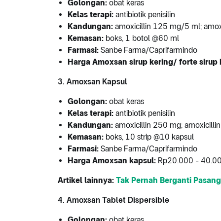
Golongan:
obat keras
Kelas terapi:
antibiotik penisilin
Kandungan:
amoxicillin 125 mg/5 ml; amox
Kemasan:
boks, 1 botol @60 ml
Farmasi:
Sanbe Farma/Caprifarmindo
Harga Amoxsan sirup kering/ forte sirup 
3. Amoxsan Kapsul
Golongan:
obat keras
Kelas terapi:
antibiotik penisilin
Kandungan:
amoxicillin 250 mg; amoxicill
Kemasan:
boks, 10 strip @10 kapsul
Farmasi:
Sanbe Farma/Caprifarmindo
Harga Amoxsan kapsul:
Rp20.000 - 40.00
Artikel lainnya:
Tak Pernah Berganti Pasang
4. Amoxsan Tablet Dispersible
Golongan:
obat keras