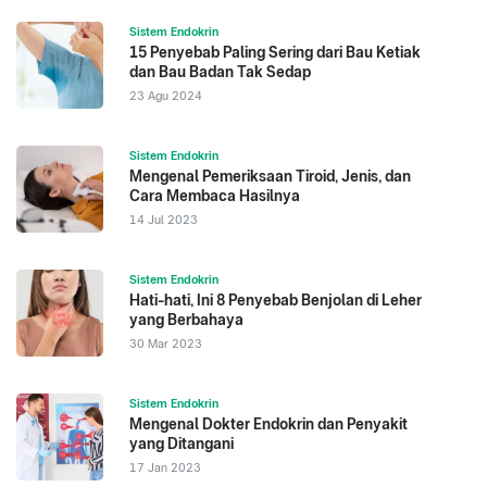
bisa-beli-roti-seharga-gaji-guru-honorer-bau-
Sistem Endokrin
badan-erina-gudono-digunjing
.
15 Penyebab Paling Sering dari Bau Ketiak
Klinik Mayo. "Apa yang Menyebabkan Bau Badan?"
dan Bau Badan Tak Sedap
Mayo Clinic. Retrieved from
23 Agu 2024
https://www.mayoclinic.org
.
National Institutes of Health. "Bacterial Flora and
Sistem Endokrin
Body Odor." NIH.gov. Retrieved from
Mengenal Pemeriksaan Tiroid, Jenis, dan
https://www.nih.gov
.
Cara Membaca Hasilnya
Cleveland Clinic. "Deodorant vs. Antiperspirant: Apa
14 Jul 2023
Bedanya?" Cleveland Clinic. Retrieved from
https://my.clevelandclinic.org.
Sistem Endokrin
Hati-hati, Ini 8 Penyebab Benjolan di Leher
yang Berbahaya
30 Mar 2023
Sistem Endokrin
Mengenal Dokter Endokrin dan Penyakit
yang Ditangani
17 Jan 2023