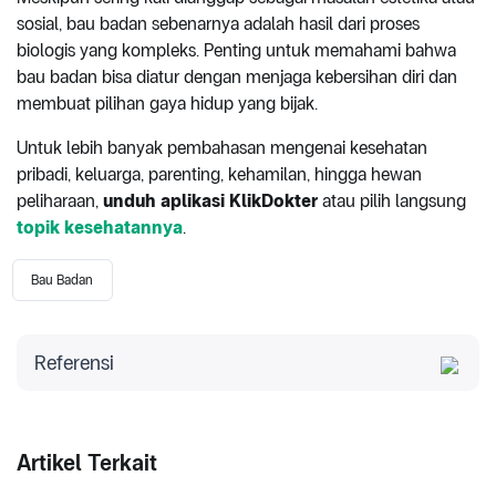
sosial, bau badan sebenarnya adalah hasil dari proses
biologis yang kompleks. Penting untuk memahami bahwa
bau badan bisa diatur dengan menjaga kebersihan diri dan
membuat pilihan gaya hidup yang bijak.
Untuk lebih banyak pembahasan mengenai kesehatan
pribadi, keluarga, parenting, kehamilan, hingga hewan
peliharaan,
unduh aplikasi KlikDokter
atau pilih langsung
topik kesehatannya
.
Bau Badan
Referensi
Suara.com. (2024). "Padahal Bisa Beli Roti Seharga
Gaji Guru Honorer, Bau Badan Erina Gudono
Digunjing". Retrieved from
Artikel Terkait
https://www.suara.com/entertainment/2024/08/21/21