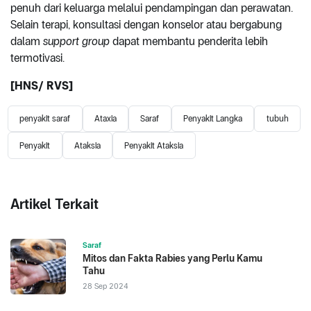
penuh dari keluarga melalui pendampingan dan perawatan.
Selain terapi, konsultasi dengan konselor atau bergabung
dalam
support group
dapat membantu penderita lebih
termotivasi.
[HNS/ RVS]
penyakit saraf
Ataxia
Saraf
Penyakit Langka
tubuh
Penyakit
Ataksia
Penyakit Ataksia
Artikel Terkait
Saraf
Mitos dan Fakta Rabies yang Perlu Kamu
Tahu
28 Sep 2024