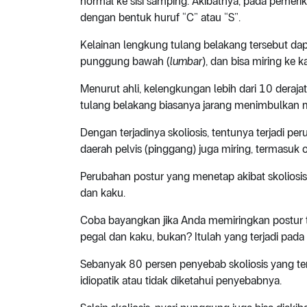
normal ke sisi samping. Akibatnya, pada pemer
dengan bentuk huruf “C” atau “S”.
Kelainan lengkung tulang belakang tersebut dapa
punggung bawah (
lumbar
), dan bisa miring ke 
Menurut ahli, kelengkungan lebih dari 10 deraja
tulang belakang biasanya jarang menimbulkan 
Dengan terjadinya skoliosis, tentunya terjadi pe
daerah pelvis (pinggang) juga miring, termasuk
Perubahan postur yang menetap akibat skoliosis
dan kaku.
Coba bayangkan jika Anda memiringkan postur t
pegal dan kaku, bukan? Itulah yang terjadi pada
Sebanyak 80 persen penyebab skoliosis yang ter
idiopatik atau tidak diketahui penyebabnya.