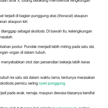
iksaan sinar X, tulang belakang membentuk lengkungan
t terjadi di bagian punggung atas (
thoracal
) ataupun
kanan ataupun kiri.
t dianggap sebagai skoliosis. Di bawah itu, kelengkungan
masalah.
rubahan postur. Pundak menjadi lebih miring pada satu sisi,
 organ-organ di dalam tubuh.
 menyebabkan otot dan persendian bekerja lebih keras
ubuh ke satu sisi dalam waktu lama, tentunya merasakan
 skoliosis pemicu sering
nyeri punggung
.
jadi pada anak, remaja, maupun dewasa biasanya bersifat