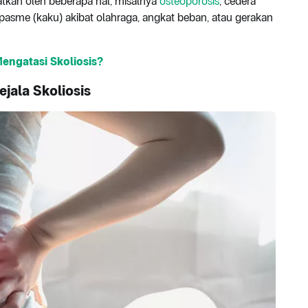
batkan oleh beberapa hal, misalnya
osteoporosis
, cedera
 spasme (kaku) akibat olahraga, angkat beban, atau gerakan
Mengatasi Skoliosis?
jala Skoliosis