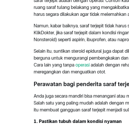
saraf terjepit adalah dengan operasi. Contoh kas
ruang saraf tulang belakang yang mengakibatk
harus segara dilakukan agar tidak melemahkan 
Namun, kabar baiknya, saraf terjepit tidak harus 
KlikDokter, jika saraf terjepit dalam kondisi ri
Nonsteroid) seperti aspirin, ibuprofen, atau n
Selain itu, suntikan steroid epidural juga dapat d
berguna untuk mengurangi pembengkakan dan m
Cara lain yang tanpa
operasi
adalah dengan rehabi
meregangkan dan menguatkan otot.
Perawatan bagi penderita saraf terje
Anda juga secara mandiri bisa menangani atau men
Salah satu yang paling mudah adalah dengan men
itu membuat gangguan saraf terjepit menjadi suli
1. Pastikan tubuh dalam kondisi nyaman