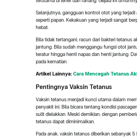
terutama di leher dan rahang. Gejala ini umumn
Selanjutnya, gangguan kontrol otot yang terja
seperti papan. Kekakuan yang terjadi sangat be
hebat.
Bila tidak tertangani, racun dari bakteri tetan
jantung. Bila sudah menggangu fungsi otot jantu
teratur hingga henti napas dan henti jantung.
pada kematian.
Artikel Lainnya:
Cara Mencegah Tetanus Aki
Pentingnya Vaksin Tetanus
Vaksin tetanus menjadi kunci utama dalam memb
penyakit ini. Bila bicara tentang kondisi pascage
sulit dielakkan. Meski demikian, dengan pemberia
tetanus dapat diminimalkan.
Pada anak, vaksin tetanus diberikan sebanyak 5 k