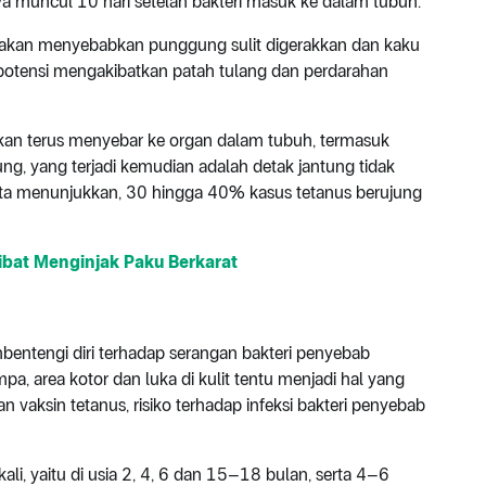
ya muncul 10 hari setelah bakteri masuk ke dalam tubuh.
di akan menyebabkan punggung sulit digerakkan dan kaku
rpotensi mengakibatkan patah tulang dan perdarahan
us akan terus menyebar ke organ dalam tubuh, termasuk
ng, yang terjadi kemudian adalah detak jantung tidak
 Data menunjukkan, 30 hingga 40% kasus tetanus berujung
bat Menginjak Paku Berkarat
entengi diri terhadap serangan bakteri penyebab
mpa, area kotor dan luka di kulit tentu menjadi hal yang
n vaksin tetanus, risiko terhadap infeksi bakteri penyebab
ali, yaitu di usia 2, 4, 6 dan 15–18 bulan, serta 4–6