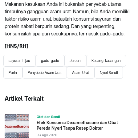
Makanan kesukaan Anda ini bukanlah penyebab utama
timbulnya gangguan asam urat. Namun, bila Anda memiliki
faktor risiko asam urat, batasilah konsumsi sayuran dan
protein nabati berpurin sedang. Dan yang terpenting,
konsumsilah apa pun secukupnya, termasuk gado-gado.
[HNS/RH]
sayuran hijau
gado-gado
Jeroan
Kacang-kacangan
Purin
Penyebab Asam Urat
Asam Urat
Nyeri Sendi
Artikel Terkait
Otot dan Sendi
Efek Konsumsi Dexamethasone dan Obat
Pereda Nyeri Tanpa Resep Dokter
03 Agu 2026