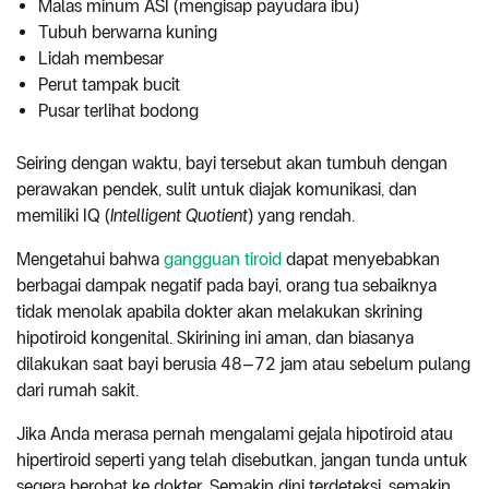
Malas minum ASI (mengisap payudara ibu)
Tubuh berwarna kuning
Lidah membesar
Perut tampak bucit
Pusar terlihat bodong
Seiring dengan waktu, bayi tersebut akan tumbuh dengan
perawakan pendek, sulit untuk diajak komunikasi, dan
memiliki IQ (
Intelligent Quotient
) yang rendah.
Mengetahui bahwa
gangguan tiroid
dapat menyebabkan
berbagai dampak negatif pada bayi, orang tua sebaiknya
tidak menolak apabila dokter akan melakukan skrining
hipotiroid kongenital. Skirining ini aman, dan biasanya
dilakukan saat bayi berusia 48–72 jam atau sebelum pulang
dari rumah sakit.
Jika Anda merasa pernah mengalami gejala hipotiroid atau
hipertiroid seperti yang telah disebutkan, jangan tunda untuk
segera berobat ke dokter. Semakin dini terdeteksi, semakin