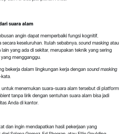
dari suara alam
embusan angin dapat memperbaiki fungsi kognitif,
a secara keseluruhan. Itulah sebabnya,
sound masking
atau
lain yang ada di sekitar, merupakan teknik yang sering
i yang mengganggu.
g bekerja dalam lingkungan kerja dengan
sound masking
-kata.
k, untuk menemukan suara-suara alam tersebut di platform
bient
tanpa lirik dengan sentuhan suara alam bisa jadi
tas Anda di kantor.
tat dan ingin mendapatkan hasil pekerjaan yang
i Selena Gomez, Ed Sheeran, atau Ellie Goulding.