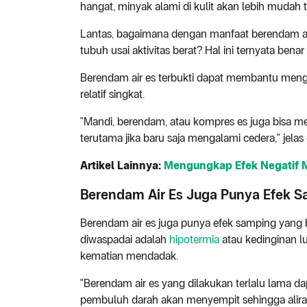
hangat, minyak alami di kulit akan lebih mudah
Lantas, bagaimana dengan manfaat berendam ai
tubuh usai aktivitas berat? Hal ini ternyata bena
Berendam air es terbukti dapat membantu meng
relatif singkat.
"Mandi, berendam, atau kompres es juga bisa m
terutama jika baru saja mengalami cedera," jelas 
Artikel Lainnya:
Mengungkap Efek Negatif M
Berendam Air Es Juga Punya Efek 
Berendam air es juga punya efek samping yang 
diwaspadai adalah
hipotermia
atau kedinginan l
kematian mendadak.
"Berendam air es yang dilakukan terlalu lama d
pembuluh darah akan menyempit sehingga aliran