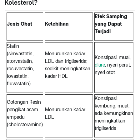
Kolesterol?
Efek Samping
Jenis Obat
Kelebihan
yang Dapat
Terjadi
Statin
(simvastatin,
Menurunkan kadar
Konstipasi, mual,
atorvastatin,
LDL dan trigliserida;
diare
, nyeri perut,
rosuvastatin,
sedikit meningkatkan
nyeri otot
lovastatin,
kadar HDL
fluvastatin)
Konstipasi,
Golongan Resin
kembung, mual,
pengikat asam
Menurunkan kadar
ada kemungkinan
empedu
LDL
meningkatkan
(cholesteramine)
trigliserida