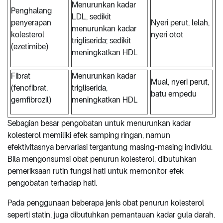
Menurunkan kadar
Penghalang
LDL, sedikit
penyerapan
Nyeri perut, lelah,
menurunkan kadar
kolesterol
nyeri otot
trigliserida; sedikit
(ezetimibe)
meningkatkan HDL
Fibrat
Menurunkan kadar
Mual, nyeri perut,
(fenofibrat,
trigliserida,
batu empedu
gemfibrozil)
meningkatkan HDL
Sebagian besar pengobatan untuk menurunkan kadar
kolesterol memiliki efek samping ringan, namun
efektivitasnya bervariasi tergantung masing-masing individu.
Bila mengonsumsi obat penurun kolesterol, dibutuhkan
pemeriksaan rutin fungsi hati untuk memonitor efek
pengobatan terhadap hati.
Pada penggunaan beberapa jenis obat penurun kolesterol
seperti statin, juga dibutuhkan pemantauan kadar gula darah.