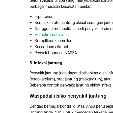
Belum diketahui apa yang menyebabkan kardiomi
berbagai masalah kesehatan berikut:
Hipertensi
Kerusakan otot jantung akibat serangan jant
Gangguan metabolik, seperti penyakit tiroid d
Hemokromatosis
Komplikasi kehamilan
Kecanduan alkohol
Penyalahgunaan NAPZA.
5. Infeksi jantung
Penyakit jantung juga dapat disebabkan oleh in
(endokardium), otot jantung (miokardium), atau
Beberapa contoh penyakit jantung akibat infeksi a
Waspadai risiko penyakit jantung
Dengan berbagai kondisi di atas, Anda perlu le
jantung Anda. Nah, untuk mencegah terkena peny