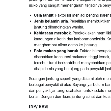
risiko yang sangat memengaruhi terjadinya peny
Usia lanjut
. Faktor ini menjadi penting kar
Jenis kelamin pria
. Penelitian membuktikan 
jantung dibandingkan wanita.
Kebiasaan merokok
. Perokok akan memiliki
kandungan nikotin dan karbonmonoksida. 
menghambat aliran darah ke jantung.
Pola makan yang buruk
. Faktor ini merupa
disebabkan konsumsi makanan tinggi lemak, b
tersebut turut berkontribusi menyebabkan pe
dislipidemia yang berujung pada penyakit jan
Serangan jantung seperti yang dialami oleh men
berbagai penyakit di atas. Sayangnya, belum b
dari penyakit jantung, usahakan untuk selalu m
benar. Dengan demikian, jantung sehat dan kuali
[NP/ RVS]