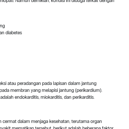
opati. Namun demikian, kondisi ini diduga terkait dengan
ung
an diabetes
feksi atau peradangan pada lapisan dalam jantung
 pada membran yang melapisi jantung (perikardium).
dalah endokarditis, miokarditis, dan perikarditis.
bih cermat dalam menjaga kesehatan, terutama organ
akit mematikan tersebut, berikut adalah beberapa faktor