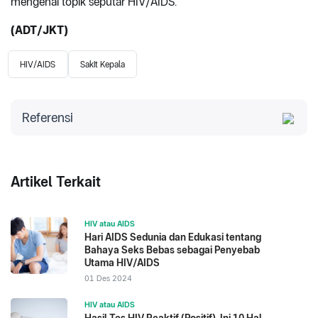
mengenai topik seputar HIV/AIDS.
(ADT/JKT)
HIV/AIDS
Sakit Kepala
Referensi
Journal of Head and Face Pain. Diakses 2022.
Headache and the Human Immunodeficiency Virus
Artikel Terkait
Type I Infection
HIV atau AIDS
Hari AIDS Sedunia dan Edukasi tentang
Bahaya Seks Bebas sebagai Penyebab
Utama HIV/AIDS
01 Des 2024
HIV atau AIDS
Hasil Tes HIV Reaktif (Positif), Ini 10 Hal