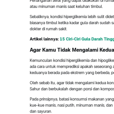
Penanganan awal yang dapat dilakukan di rumah 
atau minuman manis saat keluhan timbul.
Sebaliknya, kondisi hiperglikemia lebih sulit didet
biasanya timbul ketika kadar gula darah sudah 
dokter di rumah sakit.
Artikel lainnya:
15 Ciri-Ciri Gula Darah Ti
Agar Kamu Tidak Mengalami Kedu
Kemunculan kondisi hiperglikemia dan hipoglikemi
ada cara untuk memprediksi apakah seseorang a
keduanya berada pada ekstrem yang berbeda, 
Oleh sebab itu, agar tidak mengalami kedua kond
Sahur dan berbukalah dengan porsi dan kompos
Pada prinsipnya, batasi konsumsi makanan yang tin
kue-kue manis, nasi putih, minuman manis, dan 
dan sayuran.