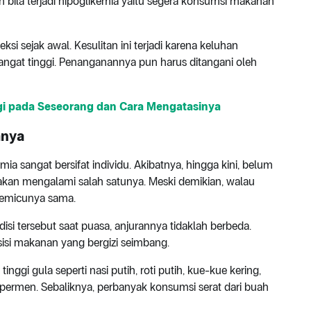
bila terjadi hipoglikemia yaitu segera konsumsi makanan
eksi sejak awal. Kesulitan ini terjadi karena keluhan
sangat tinggi. Penanganannya pun harus ditangani oleh
nggi pada Seseorang dan Cara Mengatasinya
anya
a sangat bersifat individu. Akibatnya, hingga kini, belum
kan mengalami salah satunya. Meski demikian, walau
pemicunya sama.
isi tersebut saat puasa, anjurannya tidaklah berbeda.
isi makanan yang bergizi seimbang.
ggi gula seperti nasi putih, roti putih, kue-kue kering,
permen. Sebaliknya, perbanyak konsumsi serat dari buah