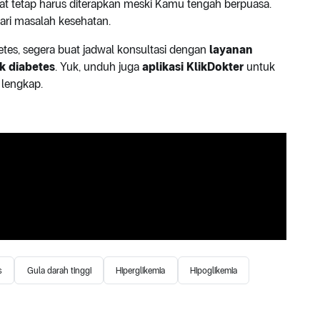
at tetap harus diterapkan meski Kamu tengah berpuasa.
ri masalah kesehatan.
etes, segera buat jadwal konsultasi dengan
layanan
k diabetes
. Yuk, unduh juga
aplikasi KlikDokter
untuk
 lengkap.
s
Gula darah tinggi
Hiperglikemia
Hipoglikemia