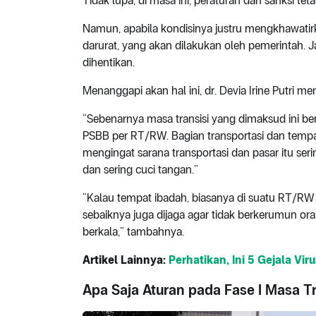
Tidak lupa, di masa ini, peraturan dan sanksi tet
Namun, apabila kondisinya justru mengkhawatir
darurat, yang akan dilakukan oleh pemerintah. J
dihentikan.
Menanggapi akan hal ini, dr. Devia Irine Putri m
“Sebenarnya masa transisi yang dimaksud ini b
PSBB per RT/RW. Bagian transportasi dan tempat
mengingat sarana transportasi dan pasar itu seri
dan sering cuci tangan.”
“Kalau tempat ibadah, biasanya di suatu RT/RW a
sebaiknya juga dijaga agar tidak berkerumun ora
berkala,” tambahnya.
Artikel Lainnya:
Perhatikan, Ini 5 Gejala Vi
Apa Saja Aturan pada Fase I Masa Tr