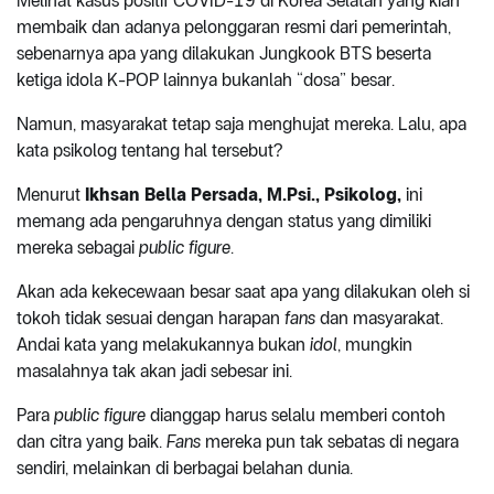
Melihat kasus positif COVID-19 di Korea Selatan yang kian
membaik dan adanya pelonggaran resmi dari pemerintah,
sebenarnya apa yang dilakukan Jungkook BTS beserta
ketiga idola K-POP lainnya bukanlah “dosa” besar.
Namun, masyarakat tetap saja menghujat mereka. Lalu, apa
kata psikolog tentang hal tersebut?
Menurut
Ikhsan Bella Persada, M.Psi., Psikolog,
ini
memang ada pengaruhnya dengan status yang dimiliki
mereka sebagai
public figure
.
Akan ada kekecewaan besar saat apa yang dilakukan oleh si
tokoh tidak sesuai dengan harapan
fans
dan masyarakat.
Andai kata yang melakukannya bukan
idol
, mungkin
masalahnya tak akan jadi sebesar ini.
Para
public figure
dianggap harus selalu memberi contoh
dan citra yang baik.
Fans
mereka pun tak sebatas di negara
sendiri, melainkan di berbagai belahan dunia.