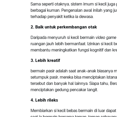
Sama seperti otaknya, sistem imum si kecil juga p
berbagai kuman. Pengenalan awal inilah yang ju
terhadap penyakit ketika ia dewasa.
2.
Baik untuk
perkembangan otak
Daripada menyuruh si kecil bermain
video game
ruangan jauh lebih bermanfaat. Izinkan si kecil b
membantu meningkatkan fungsi kognitif dan kreati
3.
Lebih kreatif
bermain pasir adalah saat anak-anak biasanya m
setumpuk pasir, mereka bisa menciptakan istana 
tersebut dan banyak hal lainnya. Siapa tahu, Bera
menciptakan gedung pencakar langit.
4.
Lebih rileks
Membiarkan si kecil bebas bermain di luar dapa
saat ia bermain bersama teman-teman sebayanya. S