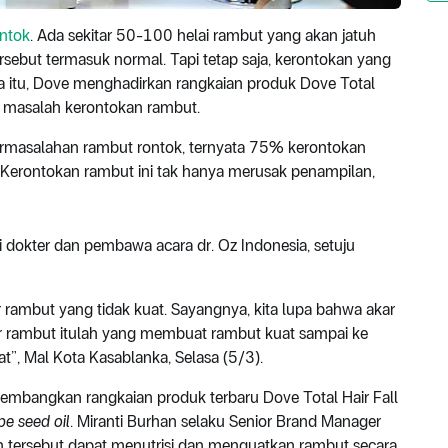
ntok
. Ada sekitar 50-100 helai rambut yang akan jatuh
rsebut termasuk normal. Tapi tetap saja, kerontokan yang
 itu, Dove menghadirkan rangkaian produk Dove Total
 masalah kerontokan rambut.
ermasalahan rambut rontok, ternyata 75% kerontokan
. Kerontokan rambut ini tak hanya merusak penampilan,
i dokter dan pembawa acara dr. Oz Indonesia, setuju
rambut yang tidak kuat. Sayangnya, kita lupa bahwa akar
akar rambut itulah yang membuat rambut kuat sampai ke
t”, Mal Kota Kasablanka, Selasa (5/3).
embangkan rangkaian produk terbaru Dove Total Hair Fall
pe seed oil
. Miranti Burhan selaku Senior Brand Manager
ersebut dapat menutrisi dan menguatkan rambut secara