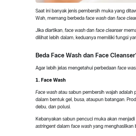
Saat ini banyak jenis pembersih muka yang ditaw
Wah, memang berbeda
face wash
dan
face
clea
Jika diartikan,
face wash
dan
face cleanser
memang
dilihat lebih dalam, keduanya memiliki fungsi y
Beda Face Wash dan Face Cleanser
Agar lebih jelas mengetahui perbedaan
face was
1. Face Wash
Face wash
atau sabun pembersih wajah adalah p
dalam bentuk gel, busa, ataupun batangan. Pro
debu, dan polusi.
Kebanyakan sabun pencuci muka akan menjadi sa
astringent
dalam
face wash
yang menghasilkan b