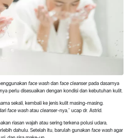
i menggunakan
face wash
dan
face cleanser
pada dasarnya
a perlu disesuaikan dengan kondisi dan kebutuhan kulit.
 sama sekali, kembali ke jenis kulit masing-masing.
dari
face wash
atau
cleanser
-nya,” ucap dr. Astrid.
an riasan wajah atau sering terkena polusi udara,
rlebih dahulu. Setelah itu, barulah gunakan
face wash
agar
usi, dan sisa
make-up
.