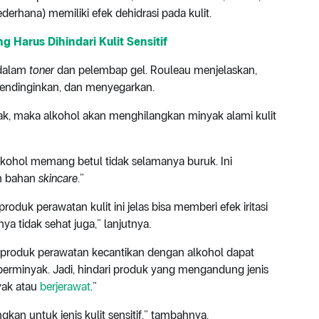
ederhana) memiliki efek dehidrasi pada kulit.
 Harus Dihindari Kulit Sensitif
 dalam
toner
dan pelembap gel. Rouleau menjelaskan,
mendinginkan, dan menyegarkan.
ak, maka alkohol akan menghilangkan minyak alami kulit
Alkohol memang betul tidak selamanya buruk. Ini
an bahan
skincare
.”
duk perawatan kulit ini jelas bisa memberi efek iritasi
a tidak sehat juga,” lanjutnya.
produk perawatan kecantikan dengan alkohol dapat
erminyak. Jadi, hindari produk yang mengandung jenis
yak atau
berjerawat
.”
kan untuk jenis kulit sensitif,” tambahnya.