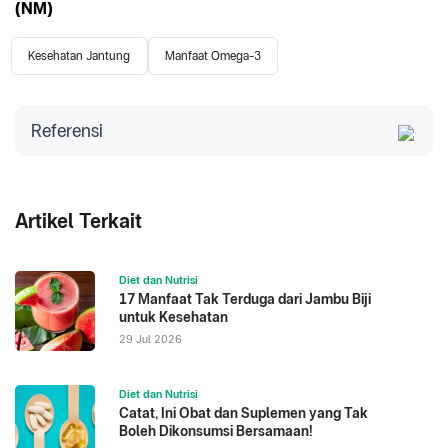
(NM)
Kesehatan Jantung
Manfaat Omega-3
Referensi
Cleveland Clinic. Diakses 2023. Omega-3 Fatty
Acids.
Translational Psychiatry. Diakses 2023. Efficacy of
Artikel Terkait
omega-3 PUFAs in Depression: A meta-anaylis.
Nutrición Hospitalaria. Diakses 2023. Omega-3 fatty
Diet dan Nutrisi
acids and cognitive decline: a systematic review.
17 Manfaat Tak Terduga dari Jambu Biji
International Immunopharmacology. Diakses 2023.
untuk Kesehatan
Efficacy of the omega-3 fatty acids
29 Jul 2026
supplementation on inflammatory biomarkers: An
umbrella meta-analysis.
Diet dan Nutrisi
Catat, Ini Obat dan Suplemen yang Tak
Boleh Dikonsumsi Bersamaan!