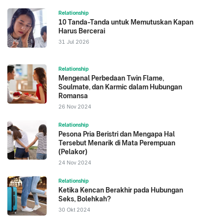
Healthline. Diakses 2022. Love Bombing: 10 Signs
Relationship
of Over-the-Top Love
10 Tanda-Tanda untuk Memutuskan Kapan
Harus Bercerai
31 Jul 2026
Relationship
Mengenal Perbedaan Twin Flame,
Soulmate, dan Karmic dalam Hubungan
Romansa
26 Nov 2024
Relationship
Pesona Pria Beristri dan Mengapa Hal
Tersebut Menarik di Mata Perempuan
(Pelakor)
24 Nov 2024
Relationship
Ketika Kencan Berakhir pada Hubungan
Seks, Bolehkah?
30 Okt 2024