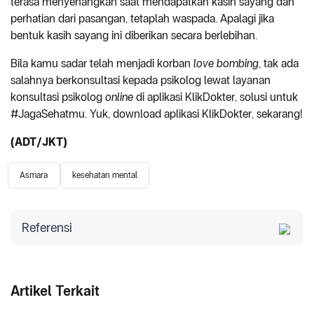
terasa menyenangkan saat mendapatkan kasih sayang dan
perhatian dari pasangan, tetaplah waspada. Apalagi jika
bentuk kasih sayang ini diberikan secara berlebihan.
Bila kamu sadar telah menjadi korban
love bombing
, tak ada
salahnya berkonsultasi kepada psikolog lewat layanan
konsultasi psikolog
online
di aplikasi KlikDokter, solusi untuk
#JagaSehatmu. Yuk, download aplikasi KlikDokter, sekarang!
(ADT/JKT)
Asmara
kesehatan mental
Referensi
Verywell Mind. Diakses 2022. What Is Love
Bombing?
Psychology Today. Diakses 2022. 4 Motives Behind
Artikel Terkait
Love Bombing