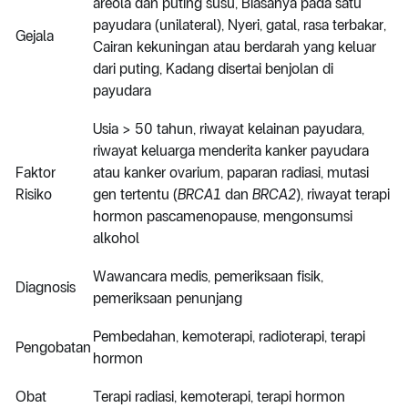
areola dan puting susu, Biasanya pada satu
payudara (unilateral), Nyeri, gatal, rasa terbakar,
Gejala
Cairan kekuningan atau berdarah yang keluar
dari puting, Kadang disertai benjolan di
payudara
Usia > 50 tahun, riwayat kelainan payudara,
riwayat keluarga menderita kanker payudara
Faktor
atau kanker ovarium, paparan radiasi, mutasi
Risiko
gen tertentu (
BRCA1
dan
BRCA2
), riwayat terapi
hormon pascamenopause, mengonsumsi
alkohol
Wawancara medis, pemeriksaan fisik,
Diagnosis
pemeriksaan penunjang
Pembedahan, kemoterapi, radioterapi, terapi
Pengobatan
hormon
Obat
Terapi radiasi, kemoterapi, terapi hormon