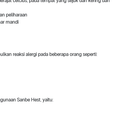
ajat celcius, pada tempat yang sejuk dan kering dan
an peliharaan
mar mandi
an reaksi alergi pada beberapa orang seperti:
gunaan Sanbe Hest, yaitu: