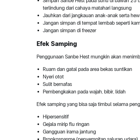
Simpan Sanbe Hest pada suhu di bawah 25 der
terlindung dari cahaya matahari langsung
Jauhkan dari jangkauan anak-anak serta hew
Jangan simpan di tempat lembab seperti ka
Jangan simpan di
freezer
Efek Samping
Penggunaan Sanbe Hest mungkin akan menimbulk
Ruam dan gatal pada area bekas suntikan
Nyeri otot
Sulit bernafas
Pembengkakan pada wajah, bibir, lidah
Efek samping yang bisa saja timbul selama peng
Hipersensitif
Gejala mirip flu ringan
Gangguan irama jantung
Bronkospasme (penyempitan saluran udara)