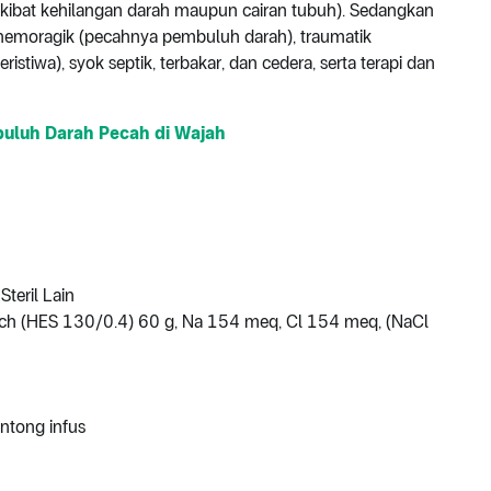
kibat kehilangan darah maupun cairan tubuh). Sedangkan
 hemoragik (pecahnya pembuluh darah), traumatik
eristiwa), syok septik, terbakar, dan cedera, serta terapi dan
mbuluh Darah Pecah di Wajah
teril Lain
ch (HES 130/0.4) 60 g, Na 154 meq, Cl 154 meq, (NaCl
ntong infus