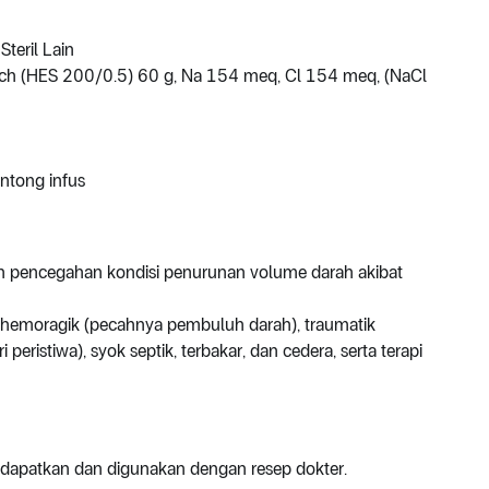
teril Lain
ch (HES 200/0.5) 60 g, Na 154 meq, Cl 154 meq, (NaCl
ntong infus
n pencegahan kondisi penurunan volume darah akibat
hemoragik (pecahnya pembuluh darah), traumatik
 peristiwa), syok septik, terbakar, dan cedera, serta terapi
idapatkan dan digunakan dengan resep dokter.