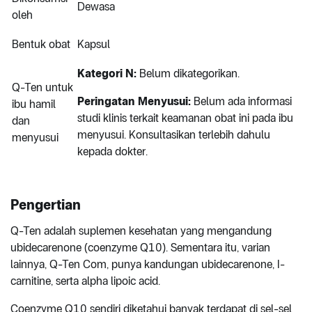
Dewasa
oleh
Bentuk obat
Kapsul
Kategori N:
Belum dikategorikan.
Q-Ten untuk
Peringatan Menyusui:
Belum ada informasi
ibu hamil
studi klinis terkait keamanan obat ini pada ibu
dan
menyusui. Konsultasikan terlebih dahulu
menyusui
kepada dokter.
Pengertian
Q-Ten adalah suplemen kesehatan yang mengandung
ubidecarenone (coenzyme Q10). Sementara itu, varian
lainnya, Q-Ten Com, punya kandungan ubidecarenone, I-
carnitine, serta alpha lipoic acid.
Coenzyme Q10 sendiri diketahui banyak terdapat di sel-sel