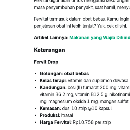
Fervital digunakan untuk mengatasi kekurangan 
masa penyembuhan penyakit, saat hamil, menyu
Fervital termasuk dalam obat bebas. Kamu ingin
penjelasan obat ini lebih lanjut? Yuk, cek di sini.
Artikel Lainnya:
Makanan yang Wajib Dihind
Keterangan
Fervit Drop
Golongan: obat bebas
Kelas terapi:
vitamin dan suplemen dewasa
Kandungan:
besi (II) fumarat 200 mg, vita
vitamin B6 2 mg, vitamin B12 5 g, nikotinami
mg, magnesium oksida 1 mg, mangan sulfat 
Kemasan:
dus, 10 strip @10 kapsul
Produksi:
Itrasal
Harga
Fervital
: Rp10.758 per strip