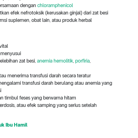
 bersamaan dengan
chloramphenicol
an efek nefrotoksik (kerusakan ginjal) dari zat besi
si suplemen, obat lain, atau produk herbal
ital
g menyusui
elebihan zat besi,
anemia hemolitik
,
porfiria
,
tau menerima transfusi darah secara teratur
mengalami transfusi darah berulang atau anemia yang
i
n timbul feses yang berwarna hitam
erdosis, atau efek samping yang serius setelah
uk Ibu Hamil