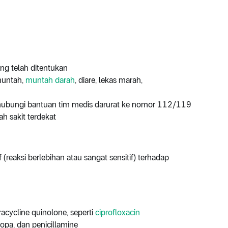
g telah ditentukan
 muntah,
muntah darah
, diare, lekas marah,
 hubungi bantuan tim medis darurat ke nomor 112/119
ah sakit terdekat
 (reaksi berlebihan atau sangat sensitif) terhadap
racycline quinolone, seperti
ciprofloxacin
opa, dan penicillamine