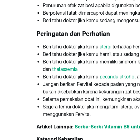
Penurunan efek zat besi apabila digunakan
Berpotensi fatal: dimercaprol dapat meningkatk
Beri tahu dokter jika kamu sedang mengonsum
Peringatan dan Perhatian
Beri tahu dokter jika kamu
alergi
terhadap Ferv
Beri tahu dokter jika kamu hamil atau sedan
Beri tahu dokter jika kamu memiliki sindrom k
dan
thalassemia
Beri tahu dokter jika kamu
pecandu alkohol
a
Jangan berikan Fervital kepada pasien yang 
bukan disebabkan karena kekurangan zat bes
Selama pemakaian obat ini, kemungkinan aka
Segera temui dokter jika mengalami alergi, ov
menggunakan Fervital
Artikel Lainnya:
Serba-Serbi Vitamin B6 unt
Kategori Kehamilan