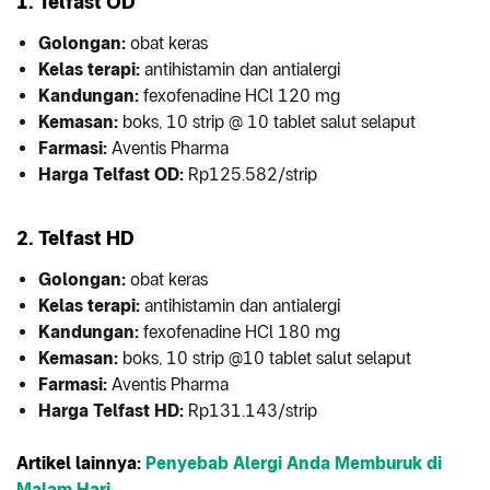
1. Telfast OD
Golongan:
obat keras
Kelas terapi:
antihistamin dan antialergi
Kandungan:
fexofenadine HCl 120 mg
Kemasan:
boks, 10 strip @ 10 tablet salut selaput
Farmasi:
Aventis Pharma
Harga Telfast OD:
Rp125.582/strip
2. Telfast HD
Golongan:
obat keras
Kelas terapi:
antihistamin dan antialergi
Kandungan:
fexofenadine HCl 180 mg
Kemasan:
boks, 10 strip @10 tablet salut selaput
Farmasi:
Aventis Pharma
Harga Telfast HD:
Rp131.143/strip
Artikel lainnya:
Penyebab Alergi Anda Memburuk di
Malam Hari