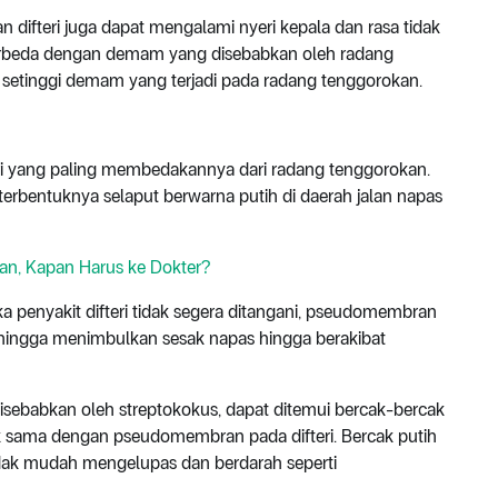
 difteri juga dapat mengalami nyeri kepala dan rasa tidak
 berbeda dengan demam yang disebabkan oleh radang
 setinggi demam yang terjadi pada radang tenggorokan.
teri yang paling membedakannya dari radang tenggorokan.
terbentuknya selaput berwarna putih di daerah jalan napas
an, Kapan Harus ke Dokter?
a penyakit difteri tidak segera ditangani, pseudomembran
hingga menimbulkan sesak napas hingga berakibat
isebabkan oleh streptokokus, dapat ditemui bercak-bercak
ak sama dengan pseudomembran pada difteri. Bercak putih
tidak mudah mengelupas dan berdarah seperti