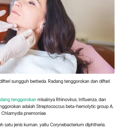
difteri sungguh berbeda. Radang tenggorokan dan difteri
adang tenggorokan
misalnya Rhinovirus, Influenza, dan
nggorokan adalah Streptococcus beta-hemolytic group A,
n Chlamydia pnemoniae.
h satu jenis kuman, yaitu Corynebacterium diphtheria.