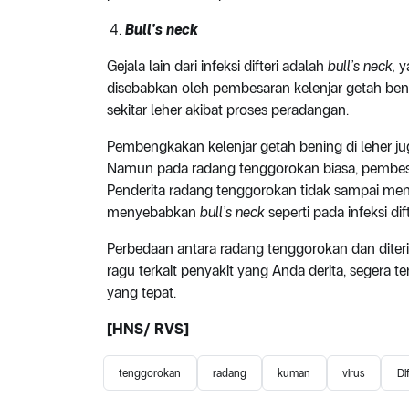
Bull’s neck
Gejala lain dari infeksi difteri adalah
bull’s neck,
y
disebabkan oleh pembesaran kelenjar getah ben
sekitar leher akibat proses peradangan.
Pembengkakan kelenjar getah bening di leher j
Namun pada radang tenggorokan biasa, pembesar
Penderita radang tenggorokan tidak sampai men
menyebabkan
bull’s neck
seperti pada infeksi dift
Perbedaan antara radang tenggorokan dan diteri 
ragu terkait penyakit yang Anda derita, segera
yang tepat.
[HNS/ RVS]
tenggorokan
radang
kuman
virus
Dif