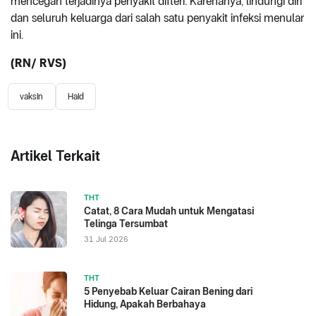
mencegah terjadinya penyakit difteri. Karenanya, lindungi diri
dan seluruh keluarga dari salah satu penyakit infeksi menular
ini.
(RN
/ RVS
)
vaksin
Haid
Artikel Terkait
THT
Catat, 8 Cara Mudah untuk Mengatasi
Telinga Tersumbat
31 Jul 2026
THT
5 Penyebab Keluar Cairan Bening dari
Hidung, Apakah Berbahaya