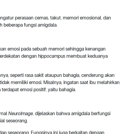
ngatur perasaan cemas, takut, memori emosional, dan
lah beberapa fungsi amigdala.
kan emosi pada sebuah memori sehingga kenangan
 berdekatan dengan
hippocampus
membuat keduanya
ya, seperti rasa sakit ataupun bahagia, cenderung akan
idak memiliki emosi. Misalnya, ingatan saat ibu melahirkan
erdapat emosi positif, yaitu bahagia.
rnal
NeuroImage
, dijelaskan bahwa amigdala berfungsi
al seseorang.
ap seseorang. Fungsinya ini juga berkaitan dengan