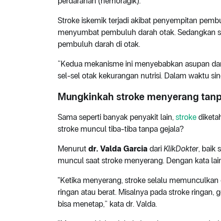
perdarahan (hemoragik).
Stroke iskemik terjadi akibat penyempitan pem
menyumbat pembuluh darah otak. Sedangkan stro
pembuluh darah di otak.
“Kedua mekanisme ini menyebabkan asupan dara
sel-sel otak kekurangan nutrisi. Dalam waktu si
Mungkinkah stroke menyerang tanp
Sama seperti banyak penyakit lain,
stroke
diketah
stroke muncul tiba-tiba tanpa gejala?
Menurut
dr. Valda Garcia
dari
KlikDokter
, baik
muncul saat stroke menyerang. Dengan kata lain
"Ketika menyerang, stroke selalu memunculkan g
ringan atau berat. Misalnya pada stroke ringan, g
bisa menetap,” kata dr. Valda.