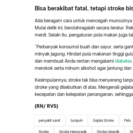
Bisa berakibat fatal, tetapi stroke b
Ada beragam cara untuk mencegah munculnya ge
Mulai detik ini, berolahragalah secara teratur.
menit. Selain itu, pengaturan pola makan juga ta
“Perbanyak konsumsi buah dan sayur, serta gant
minyak jagung. Hindari pula makanan tinggi gu
dan membuat Anda rentan mengalami
diabetes
merokok serta minum alkohol agar jantung dan p
Kesimpulannya, stroke tak bisa menyerang tanpa
stroke yang disebutkan di atas. Mengenali geja
kecepatan dan ketepatan penanganan, sehingga 
(RN/ RVS)
penyakit saraf
lumpuh
Gejala Stroke
Pelo
Stroke
Stroke Hemoragik
Stroke Iskemik
S