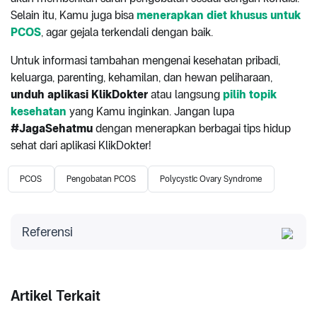
Selain itu, Kamu juga bisa
menerapkan diet khusus untuk
PCOS
, agar gejala terkendali dengan baik.
Untuk informasi tambahan mengenai kesehatan pribadi,
keluarga, parenting, kehamilan, dan hewan peliharaan,
unduh aplikasi KlikDokter
atau langsung
pilih topik
kesehatan
yang Kamu inginkan. Jangan lupa
#JagaSehatmu
dengan menerapkan berbagai tips hidup
sehat dari aplikasi KlikDokter!
PCOS
Pengobatan PCOS
Polycystic Ovary Syndrome
Referensi
Mayo Clinic. Diakses 2023. Polycystic ovary
syndrome (PCOS)
Cleveland Clinic. Diakses 2023. Androgens.
Artikel Terkait
International Journal of Molecular Sciences. Diakses