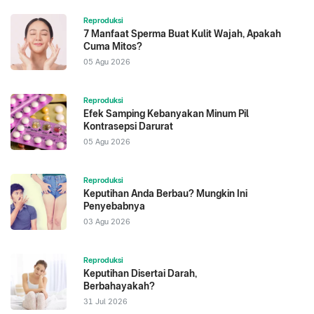
2023. Chronic Low Grade Inflammation in
Reproduksi
Pathogenesis of PCOS
7 Manfaat Sperma Buat Kulit Wajah, Apakah
Cuma Mitos?
05 Agu 2026
Reproduksi
Efek Samping Kebanyakan Minum Pil
Kontrasepsi Darurat
05 Agu 2026
Reproduksi
Keputihan Anda Berbau? Mungkin Ini
Penyebabnya
03 Agu 2026
Reproduksi
Keputihan Disertai Darah,
Berbahayakah?
31 Jul 2026