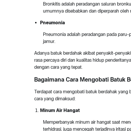
Bronkitis adalah peradangan saluran bronku
umumnya disebabkan dan diperparah oleh r
Pneumonia
Pneumonia adalah peradangan pada paru-paru, 
jamur.
Adanya batuk berdahak akibat penyakit-penyak
rasa percaya diri dan kualitas hidup penderitany
dengan cara yang tepat.
Bagaimana Cara Mengobati Batuk 
Terdapat cara mengobati batuk berdahak yang bi
cara yang dimaksud:
Minum A
ir
H
angat
Memperbanyak minum air hangat saat meng
terhidrasi, juga mencegah terjadinya iritasi