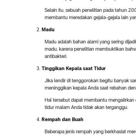
Selain itu, sebuah penelitian pada tahun 
membantu meredakan gejala-gejala lain yan
Madu
Madu adalah bahan alami yang sering dijadik
madu, karena penelitian membuktikan bahwa 
antibakteri.
Tinggikan K
epala saat
T
idur
Jika lendir di tenggorokan begitu banyak 
meninggikan kepala Anda saat rebahan de
Hal tersebut dapat membantu mengalirkan 
tidur malam Anda tidak akan terganggu.
Rempah dan B
uah
Beberapa jenis rempah yang berkhasiat mere