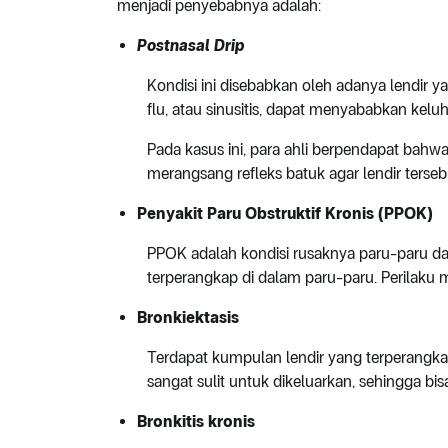
menjadi penyebabnya adalah:
Postnasal D
rip
Kondisi ini disebabkan oleh adanya lendir ya
flu, atau sinusitis, dapat menyababkan keluh
Pada kasus ini, para ahli berpendapat bahwa
merangsang refleks batuk agar lendir terseb
Penyakit Paru Obstruktif Kronis (PPOK)
PPOK adalah kondisi rusaknya paru-paru d
terperangkap di dalam paru-paru. Perilaku
Bronkiektasis
Terdapat kumpulan lendir yang terperangkap 
sangat sulit untuk dikeluarkan, sehingga b
Bronkitis
k
ronis