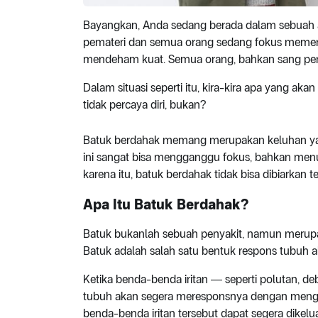
Bayangkan, Anda sedang berada dalam sebuah a
pemateri dan semua orang sedang fokus memerh
mendeham kuat. Semua orang, bahkan sang pembe
Dalam situasi seperti itu, kira-kira apa yang a
tidak percaya diri, bukan?
Batuk berdahak memang merupakan keluhan yang
ini sangat bisa mengganggu fokus, bahkan menu
karena itu, batuk berdahak tidak bisa dibiarkan te
Apa
I
tu
Ba
tuk
B
erdahak?
Batuk bukanlah sebuah penyakit, namun merupa
Batuk adalah salah satu bentuk respons tubuh ak
Ketika benda-benda iritan ― seperti polutan, d
tubuh akan segera meresponsnya dengan mengak
benda-benda iritan tersebut dapat segera dikelu