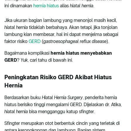
ini dinamakan
hernia hiatus
alias
hiatal hernia
.
Jika ukuran bagian lambung yang menonjol masih kecil,
hiatal hernia
tidaklah berbahaya. Akan tetapi, jika tonjolan
lambung kian membesar, hal ini dapat menjelma sebagai
faktor risiko
GERD
(
gastroesophageal reflux disease
).
Bagaimana komplikasi
hernia hiatus
menyebabkan
GERD
?
Yuk
, cari tahu di bawah ini.
Peningkatan Risiko GERD Akibat Hiatus
Hernia
Berdasarkan buku
Hiatal Hernia Surgery
, penderita hernia
hiatus berisiko tinggi mengalami GERD. Dijelaskan dr. Atika,
hiatal hernia
bisa mengganggu katup sfingter.
Sfingter merupakan otot berbentuk cincin yang terletak di
antara kerongkongan dan lambung. Bagian sistem