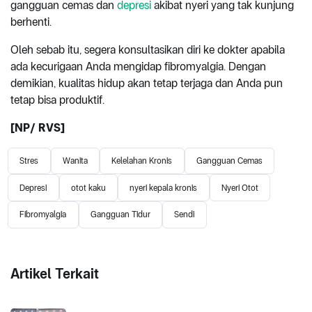
gangguan cemas dan
depresi
akibat nyeri yang tak kunjung
berhenti.
Oleh sebab itu, segera konsultasikan diri ke dokter apabila
ada kecurigaan Anda mengidap fibromyalgia. Dengan
demikian, kualitas hidup akan tetap terjaga dan Anda pun
tetap bisa produktif.
[NP/ RVS]
Stres
Wanita
Kelelahan Kronis
Gangguan Cemas
Depresi
otot kaku
nyeri kepala kronis
Nyeri Otot
Fibromyalgia
Gangguan Tidur
Sendi
Artikel Terkait