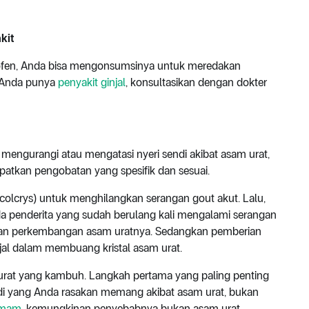
kit
profen, Anda bisa mengonsumsinya untuk meredakan
a Anda punya
penyakit ginjal
, konsultasikan dengan dokter
mengurangi atau mengatasi nyeri sendi akibat asam urat,
apatkan pengobatan yang spesifik dan sesuai.
(colcrys) untuk menghilangkan serangan gout akut. Lalu,
ada penderita yang sudah berulang kali mengalami serangan
kan perkembangan asam uratnya. Sedangkan pemberian
jal dalam membuang kristal asam urat.
 urat yang kambuh. Langkah pertama yang paling penting
di yang Anda rasakan memang akibat asam urat, bukan
mam
, kemungkinan penyebabnya bukan asam urat,