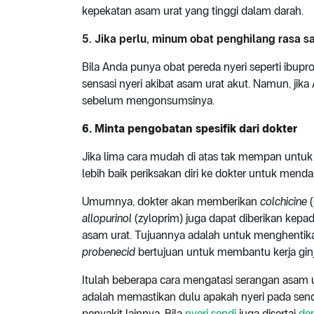
kepekatan asam urat yang tinggi dalam darah.
5. Jika perlu, minum obat penghilang rasa sa
Bila Anda punya obat pereda nyeri seperti ibu
sensasi nyeri akibat asam urat akut. Namun, jik
sebelum mengonsumsinya.
6. Minta pengobatan spesifik dari dokter
Jika lima cara mudah di atas tak mempan untuk 
lebih baik periksakan diri ke dokter untuk mend
Umumnya, dokter akan memberikan
colchicine
allopurinol
(zyloprim) juga dapat diberikan kep
asam urat. Tujuannya adalah untuk menghenti
probenecid
bertujuan untuk membantu kerja gin
Itulah beberapa cara mengatasi serangan asam
adalah memastikan dulu apakah nyeri pada sen
penyakit lainnya. Bila
nyeri sendi
juga disertai
de