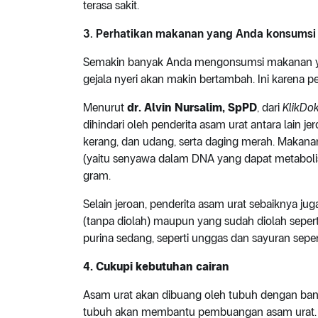
terasa sakit.
3. Perhatikan makanan yang Anda konsumsi
Semakin banyak Anda mengonsumsi makanan yan
gejala nyeri akan makin bertambah. Ini karena 
Menurut
dr. Alvin Nursalim, SpPD
, dari
KlikDok
dihindari oleh penderita asam urat antara lain je
kerang, dan udang, serta daging merah. Makana
(yaitu senyawa dalam DNA yang dapat metabolis
gram.
Selain jeroan, penderita asam urat sebaiknya ju
(tanpa diolah) maupun yang sudah diolah sepe
purina sedang, seperti unggas dan sayuran sepe
4. Cukupi kebutuhan cairan
Asam urat akan dibuang oleh tubuh dengan bant
tubuh akan membantu pembuangan asam urat. S