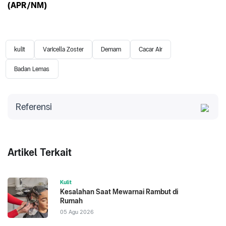
(APR/NM)
kulit
Varicella Zoster
Demam
Cacar Air
Badan Lemas
Referensi
Viruses. Diakses 2023.
Clinical Features of Varicella-
Zoster Virus Infection
Artikel Terkait
Kulit
Kesalahan Saat Mewarnai Rambut di
Rumah
05 Agu 2026