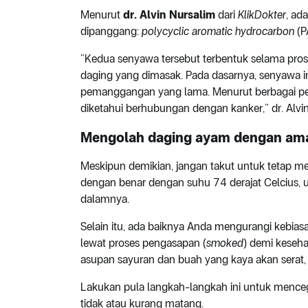
Menurut
dr. Alvin Nursalim
dari
KlikDokter
, ad
dipanggang:
polycyclic aromatic hydrocarbon
(P
“Kedua senyawa tersebut terbentuk selama pr
daging yang dimasak. Pada dasarnya, senyawa in
pemanggangan yang lama. Menurut berbagai pen
diketahui berhubungan dengan kanker,” dr. Alvi
Mengolah daging ayam dengan am
Meskipun demikian, jangan takut untuk tetap 
dengan benar dengan suhu 74 derajat Celcius
dalamnya.
Selain itu, ada baiknya Anda mengurangi kebia
lewat proses pengasapan (
smoked
) demi keseh
asupan sayuran dan buah yang kaya akan serat, 
Lakukan pula langkah-langkah ini untuk mence
tidak atau kurang matang.