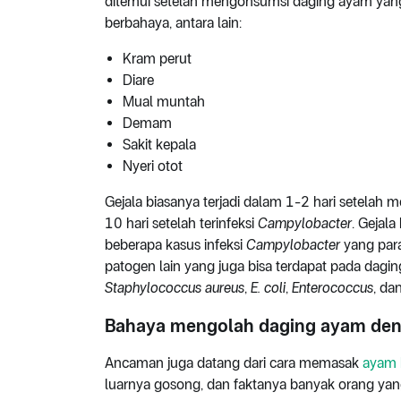
ditemui setelah mengonsumsi daging ayam ya
berbahaya, antara lain:
Kram perut
Diare
Mual muntah
Demam
Sakit kepala
Nyeri otot
Gejala biasanya terjadi dalam 1-2 hari setela
10 hari setelah terinfeksi
Campylobacter
. Gejala
beberapa kasus infeksi
Campylobacter
yang para
patogen lain yang juga bisa terdapat pada dagi
Staphylococcus aureus
,
E. coli
,
Enterococcus
, dan
Bahaya mengolah daging ayam deng
Ancaman juga datang dari cara memasak
ayam 
luarnya gosong, dan faktanya banyak orang ya