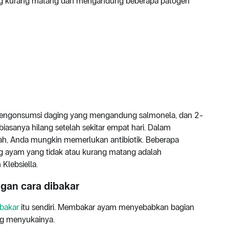
ng kurang matang dan mengandung beberapa patogen
h mengonsumsi daging yang mengandung salmonela, dan 2-
 biasanya hilang setelah sekitar empat hari. Dalam
h, Anda mungkin memerlukan antibiotik. Beberapa
ng ayam yang tidak atau kurang matang adalah
 Klebsiella.
an cara dibakar
bakar
itu sendiri. Membakar ayam menyebabkan bagian
ng menyukainya.