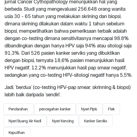
jurnal Cancer Cythopathology menunjukkan hal yang
berbeda. Studi yang mengevaluasi 256.648 orang wanita
usia 30 - 65 tahun yang melakukan skrining dan biopsi,
dimana skrining dilakukan dalam waktu 1 tahun sebelum
biopsi, memperlihatkan bahwa pemeriksaan terbaik adalah
dengan co-testing dimana sensitivitasnya mencapai 98.8%
dibandingkan dengan hanya HPV saja 94% atau sitologi saja
91,3%. Dari 526 pasien kanker serviks yang dibuktikan
dengan biopsi, ternyata 18,6% pasien menunjukkan hasil
HPV negatif, 12,2% menunjukkan hasil pap smear negatif,
sedangkan yang co-testing HPV-sitologi negatif hanya 5,5%.
Jadi, ‘berdua’ (co-testing HPV-pap smear; skrinning & biopsi)
lebih baik daripada ‘sendiri’.
Pendarahan.
pencegahan kanker
Nyeri Pipis
Flek
Nyeri Buang Air Kecil
Nyeri Kencing
Kanker Serviks
Keputihan