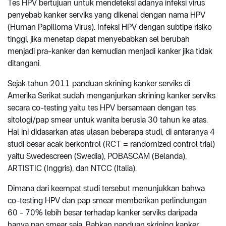
Tes HPV bertujuan untuk mendeteksi adanya infeksi virus
penyebab kanker serviks yang dikenal dengan nama HPV
(Human Papilloma Virus). Infeksi HPV dengan subtipe risiko
tinggi, jika menetap dapat menyebabkan sel berubah
menjadi pra-kanker dan kemudian menjadi kanker jika tidak
ditangani.
Sejak tahun 2011 panduan skrining kanker serviks di
Amerika Serikat sudah menganjurkan skrining kanker serviks
secara co-testing yaitu tes HPV bersamaan dengan tes
sitologi/pap smear untuk wanita berusia 30 tahun ke atas.
Hal ini didasarkan atas ulasan beberapa studi, di antaranya 4
studi besar acak berkontrol (RCT = randomized control trial)
yaitu Swedescreen (Swedia), POBASCAM (Belanda),
ARTISTIC (Inggris), dan NTCC (Italia).
Dimana dari keempat studi tersebut menunjukkan bahwa
co-testing HPV dan pap smear memberikan perlindungan
60 - 70% lebih besar terhadap kanker serviks daripada
hanya pap smear saja. Bahkan panduan skrining kanker