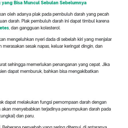
 yang Bisa Muncul Sebulan Sebelumnya
kan oleh adanya plak pada pembuluh darah yang pecah
 darah. Plak pembuluh darah ini dapat timbul karena
etes
, dan gangguan kolesterol.
n mengeluhkan nyeri dada di sebelah kiri yang menjalar
kan merasakan sesak napas, keluar keringat dingin, dan
urat sehingga memerlukan penanganan yang cepat. Jika
pasien dapat memburuk, bahkan bisa mengakibatkan
idak dapat melakukan fungsi pemompaan darah dengan
h akan menyebabkan terjadinya penumpukan darah pada
tungkai) dan paru.
i. Beberapa penyebab yang sering ditemui, di antaranya