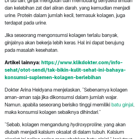
Di sisi lain, ginjal mengolah dan membuang senyawa limbah
dan kelebihan zat dari aliran darah, yang kemudian menjadi
urine. Protein dalam jumlah kecil, termasuk kolagen, juga
terdapat pada urine.
Jika seseorang mengonsumsi kolagen terlalu banyak,
ginjalnya akan bekerja lebih keras. Hal ini dapat berujung
pada masalah kesehatan.
Artikel lainnya:
https://www.klikdokter.com/info-
sehat/otot-sendi/tak-bikin-kulit-sehat-ini-bahaya-
konsumsi-suplemen-kolagen-berlebihan
Dokter Arina Heidyana menjelaskan, “Sebenarnya kolagen
aman-aman saja jika dikonsumsi dalam jumlah wajar.
Namun, apabila seseorang berisiko tinggi memiliki
batu ginjal
,
maka konsumsi kolagen sebaiknya dihindari.”
“Sebab, kolagen mengandung
hydroxyproline
, yang akan
diubah menjadi kalsium oksalat di dalam tubuh. Kalsium